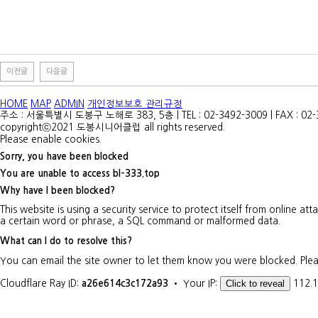
이전글
다음글
최
HOME
MAP
ADMIN
개인정보보호 관리규정
신
주소 : 서울특별시 도봉구 노해로 383, 5층 | TEL : 02-3492-3009 | FAX : 02-34
토
copyrightⓒ2021 도봉시니어클럽 all rights reserved.
렌
Please enable cookies.
트
Sorry, you have been blocked
사
이
You are unable to access
bl-333.top
트
Why have I been blocked?
순
위
This website is using a security service to protect itself from online at
주
a certain word or phrase, a SQL command or malformed data.
소
야
What can I do to resolve this?
캔
You can email the site owner to let them know you were blocked. Ple
디
약
Click to reveal
Cloudflare Ray ID:
a26e614c3c172a93
•
Your IP:
112.1
국
allmy
코