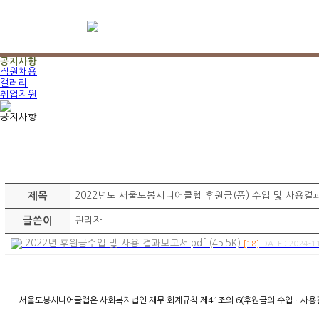
어르신 일자리 전담기관!
도봉
시니어클럽
도봉시니어클럽은 항상 가까운 곳에 있습니다.
공지사항
직원채용
갤러리
취업지원
공지사항
제목
2022년도 서울도봉시니어클럽 후원금(품) 수입 및 사용결
글쓴이
관리자
2022년 후원금수입 및 사용 결과보고서.pdf (45.5K)
[18]
DATE : 2024-1
서울도봉시니어클럽은 사회복지법인 재무·회계규칙 제41조의 6(후원금의 수입ㆍ사용결과 