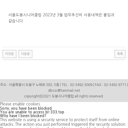
취업지원
서울도봉시니어클럽 2023년 3월 업무추진비 사용내역은 붙임과
같습니다.
이전글
다음글
목록
최
신
토
렌
주소 : 서울특별시 도봉구 노해로 383, 5층 | TEL : 02-3492-3009 | FAX : 02-3492-8771 |
트
사
dbcsc@hanmail.net
이
copyrightⓒ2021 도봉시니어클럽 all rights reserved.
트
순
Please enable cookies.
위
Sorry, you have been blocked
You are unable to access
bl-333.top
주
Why have I been blocked?
소
This website is using a security service to protect itself from online
야
attacks. The action you just performed triggered the security solution.
캔