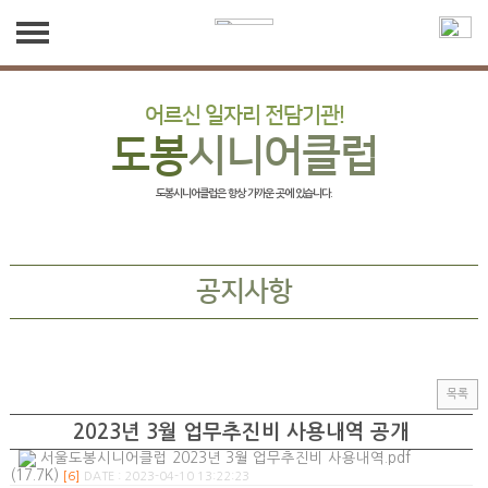
기관소개
어르신 일자리 전담기관!
도봉
시니어클럽
인사말
일자리 참여 안내
조직도
도봉시니어클럽은 항상 가까운 곳에 있습니다.
일자리 참여 안내
사업소개
연혁
노인공익활동사업
세탁서비스
기관/법인소개
공지사항
노인역량활용사업
오시는길
세탁서비스
알림마당
공동체사업단
공지사항
목록
취업지원
2023년 3월 업무추진비 사용내역 공개
직원채용
서울도봉시니어클럽 2023년 3월 업무추진비 사용내역.pdf
갤러리
(17.7K)
[6]
DATE : 2023-04-10 13:22:23